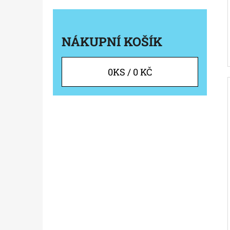
NÁKUPNÍ KOŠÍK
0
KS /
0 KČ