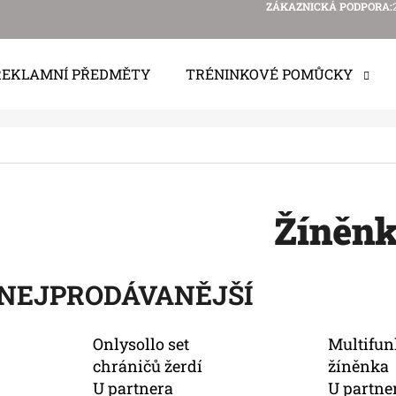
ZÁKAZNICKÁ PODPORA:
REKLAMNÍ PŘEDMĚTY
TRÉNINKOVÉ POMŮCKY
 POTŘEBUJETE NAJÍT?
HLEDAT
Žíněn
DOPORUČUJEME
NEJPRODÁVANĚJŠÍ
Onlysollo set
Multifun
chráničů žerdí
žíněnka
U partnera
U partne