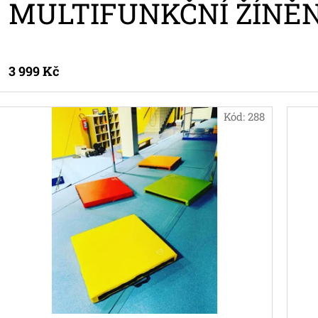
MULTIFUNKČNÍ ŽÍNĚ
3 999 Kč
Kód:
288