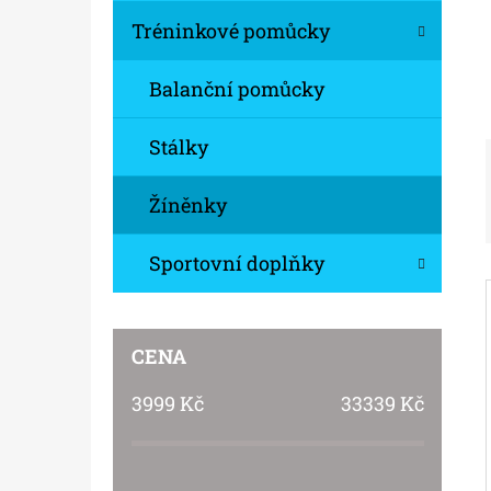
Í
Tréninkové pomůcky
P
MIKINA CZECH GYMNAST UNISEX - 2
A
Balanční pomůcky
BARVY
N
599 Kč
Stálky
E
L
Žíněnky
Sportovní doplňky
CENA
3999
Kč
33339
Kč