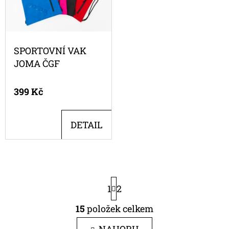
DÁMSKÉ
-
3
BARVY
399
SPORTOVNÍ VAK
Kč
JOMA ČGF
399 Kč
DETAIL
S
1
2
T
R
15
položek celkem
Á
O
N
V