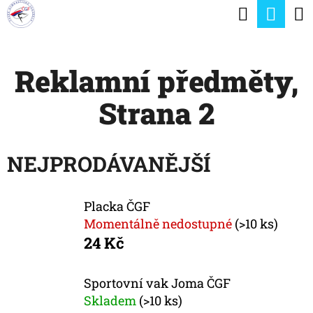
K
Hledat
Nák
Přejít
O
na
Zpět
Zpět
koší
Š
obsah
Reklamní předměty
,
Í
C
K
Strana 2
O
P
O
NEJPRODÁVANĚJŠÍ
T
Ř
Placka ČGF
E
Momentálně nedostupné
(>10 ks)
24 Kč
B
U
Sportovní vak Joma ČGF
J
Skladem
(>10 ks)