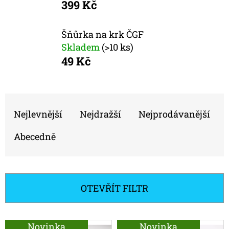
E
399 Kč
T
E
Šňůrka na krk ČGF
Skladem
(>10 ks)
N
49 Kč
A
J
Ř
Í
Nejlevnější
Nejdražší
Nejprodávanější
A
T
Z
?
Abecedně
E
N
Í
OTEVŘÍT FILTR
P
HLEDAT
R
V
Novinka
Novinka